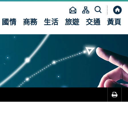
縮
合
網
國情
商務
生活
旅遊
交通
黃頁
站
搜
尋