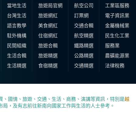
當地生活
旅遊局官網
航空公司
工業區服務
台灣生活
旅遊網紅
訂票網
電子資訊業
語言教學
美食網紅
交通合輯
金屬機械業
駐外機構
住宿網紅
航空精選
民生化工業
民間組織
旅遊合輯
鐵路精選
服務業
生活合輯
旅遊精選
公路精選
農礦能源業
生活精選
食宿精選
交通精選
法律稅務
資、國情、旅遊、交通、生活、商務、演講等資訊，特別是
越
布局，及有志前往新南向國家工作與生活的人士參考。