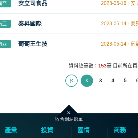
安立司食品
南亞
2023-05-16
安
泰昇國際
南亞
2023-05-14
泰
葡萄王生技
南亞
2023-05-14
葡
資料總筆數：
153
筆 目前所在
3
4
5
收合網站選單
產業
投資
國情
商務