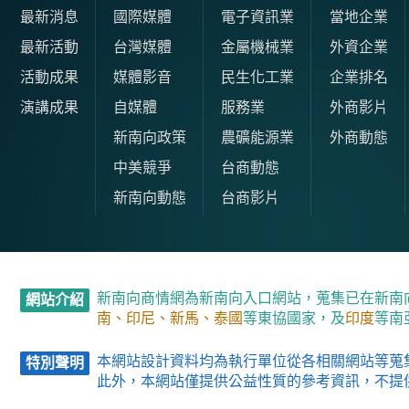
最新消息
國際媒體
電子資訊業
當地企業
最新活動
台灣媒體
金屬機械業
外資企業
活動成果
媒體影音
民生化工業
企業排名
演講成果
自媒體
服務業
外商影片
新南向政策
農礦能源業
外商動態
中美競爭
台商動態
新南向動態
台商影片
新南向商情網為新南向入口網站，蒐集已在新南
網站介紹
南、印尼、新馬、泰國
等東協國家，及
印度
等南
本網站設計資料均為執行單位從各相關網站等蒐
特別聲明
此外，本網站僅提供公益性質的參考資訊，不提