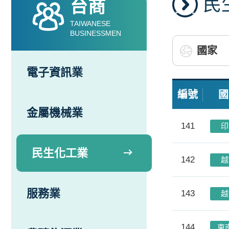
民
台商
TAIWANESE
BUSINESSMEN
電子資訊業
編號
國
金屬機械業
141
印
民生化工業
142
越
服務業
143
越
144
東