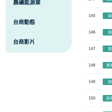
農礦能源業
145
越
台商動態
146
越
台商影片
147
越
148
東
149
越
150
新