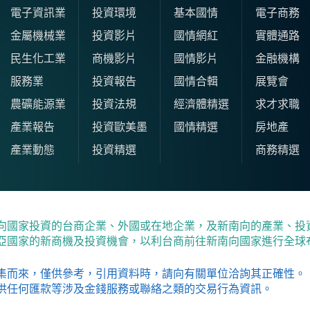
電子資訊業
投資環境
基本國情
電子商務
金屬機械業
投資影片
國情網紅
實體通路
民生化工業
商機影片
國情影片
金融機構
服務業
投資報告
國情合輯
展覽會
農礦能源業
投資法規
經濟體精選
求才求職
產業報告
投資歐美墨
國情精選
房地產
產業動態
投資精選
商務精選
向國家投資的台商企業、外國或在地企業，及新南向的產業、投
亞國家的新商機及投資機會，以利台商前往新南向國家進行全球
集而來，僅供參考，引用資料時，請向有關單位洽詢其正確性。
供任何匯款等涉及金錢服務或聯絡之類的交易行為資訊。