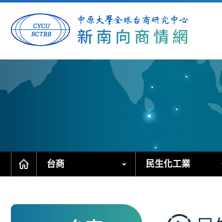
跳
到
主
要
內
容
區
塊
台商
民生化工業