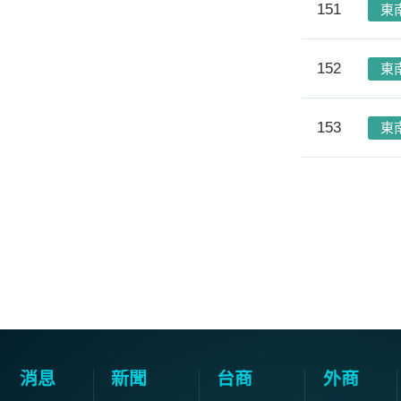
151
東
152
東
153
東
消息
新聞
台商
外商