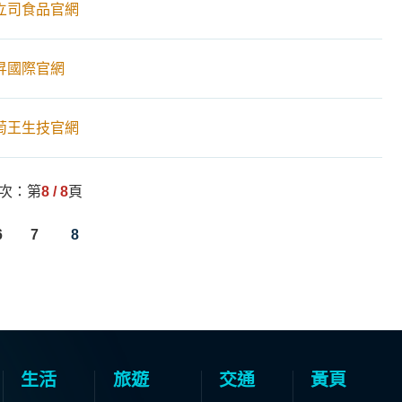
立司食品官網
昇國際官網
萄王生技官網
頁次：第
8 / 8
頁
6
7
8
生活
旅遊
交通
黃頁