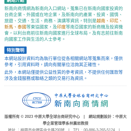
網站介紹
新南向商情網為新南向入口網站，蒐集已在新南向國家投資的
台商企業、外國或在地企業，及新南向的產業、投資、國情、
旅遊、交通、生活、商務、演講等資訊，特別是
越南、印尼、
新馬、泰國
等東協國家，及
印度
等南亞國家的新商機及投資機
會，以利台商前往新南向國家進行全球布局，及有志前往新南
向國家工作與生活的人士參考。
特別聲明
本網站設計資料均為執行單位從各相關網站等蒐集而來，僅供
參考，引用資料時，請向有關單位洽詢其正確性。
此外，本網站僅提供公益性質的參考資訊，不提供任何匯款等
涉及金錢服務或聯絡之類的交易行為資訊。
版權所有 © 2023 中原大學全球台商研究中心 | 網站規劃設計：中原大
學企業管理學系林震岩教授
地址 ：桃園市中壢區中北路200號 | TEL : 00-886-3-265-5124 |