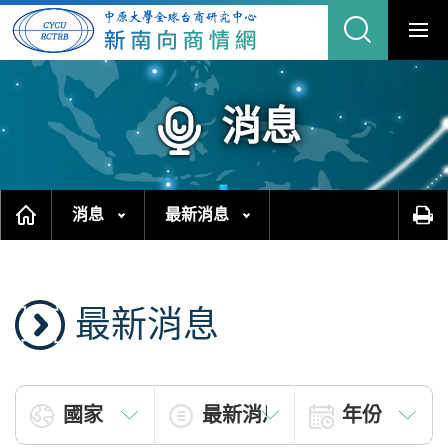
跳
縮
到
主
合
要
內
網
容
區
站
塊
搜
尋
消息
消息
最新消息
最新消息