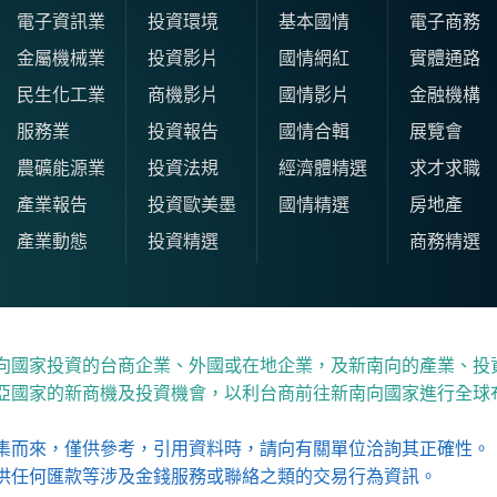
電子資訊業
投資環境
基本國情
電子商務
金屬機械業
投資影片
國情網紅
實體通路
民生化工業
商機影片
國情影片
金融機構
服務業
投資報告
國情合輯
展覽會
農礦能源業
投資法規
經濟體精選
求才求職
產業報告
投資歐美墨
國情精選
房地產
產業動態
投資精選
商務精選
向國家投資的台商企業、外國或在地企業，及新南向的產業、投
亞國家的新商機及投資機會，以利台商前往新南向國家進行全球
集而來，僅供參考，引用資料時，請向有關單位洽詢其正確性。
供任何匯款等涉及金錢服務或聯絡之類的交易行為資訊。