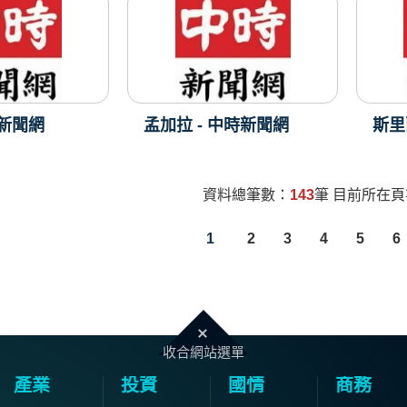
時新聞網
孟加拉 - 中時新聞網
斯里
資料總筆數：
143
筆 目前所在
1
2
3
4
5
6
收合網站選單
產業
投資
國情
商務