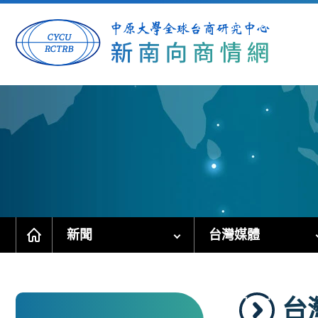
跳
到
主
要
內
容
區
塊
新聞
台灣媒體
台