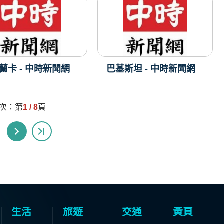
蘭卡 - 中時新聞網
巴基斯坦 - 中時新聞網
頁次：第
1 / 8
頁
生活
旅遊
交通
黃頁