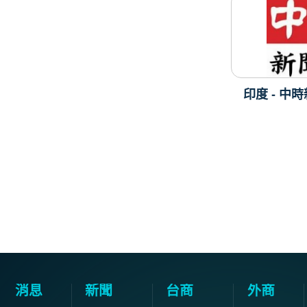
印度 - 中
消息
新聞
台商
外商