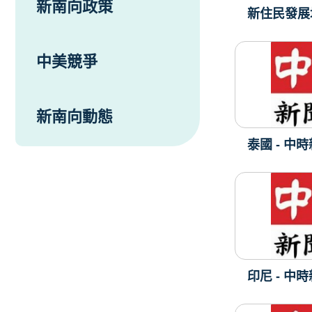
新南向政策
新住民發展
中美競爭
新南向動態
泰國 - 中
印尼 - 中