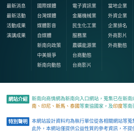
最新消息
國際媒體
電子資訊業
當地企業
最新活動
台灣媒體
金屬機械業
外資企業
活動成果
媒體影音
民生化工業
企業排名
演講成果
自媒體
服務業
外商影片
新南向政策
農礦能源業
外商動態
中美競爭
台商動態
新南向動態
台商影片
新南向商情網為新南向入口網站，蒐集已在新南
網站介紹
南、印尼、新馬、泰國
等東協國家，及
印度
等南
本網站設計資料均為執行單位從各相關網站等蒐
特別聲明
此外，本網站僅提供公益性質的參考資訊，不提