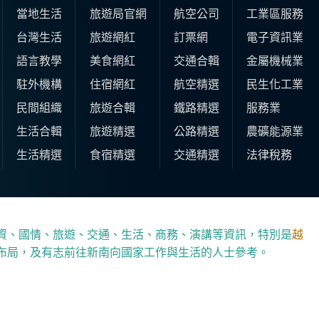
當地生活
旅遊局官網
航空公司
工業區服務
台灣生活
旅遊網紅
訂票網
電子資訊業
語言教學
美食網紅
交通合輯
金屬機械業
駐外機構
住宿網紅
航空精選
民生化工業
民間組織
旅遊合輯
鐵路精選
服務業
生活合輯
旅遊精選
公路精選
農礦能源業
生活精選
食宿精選
交通精選
法律稅務
資、國情、旅遊、交通、生活、商務、演講等資訊，特別是
越
布局，及有志前往新南向國家工作與生活的人士參考。