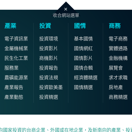
收合網站選單
產業
投資
國情
商務
電子資訊業
投資環境
基本國情
電子商務
金屬機械業
投資影片
國情網紅
實體通路
民生化工業
商機影片
國情影片
金融機構
服務業
投資報告
國情合輯
展覽會
農礦能源業
投資法規
經濟體精選
求才求職
產業報告
投資歐美墨
國情精選
房地產
產業動態
投資精選
商務精選
向國家投資的台商企業、外國或在地企業，及新南向的產業、投