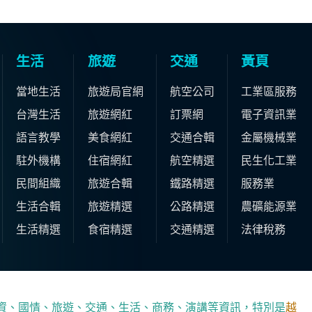
生活
旅遊
交通
黃頁
當地生活
旅遊局官網
航空公司
工業區服務
台灣生活
旅遊網紅
訂票網
電子資訊業
語言教學
美食網紅
交通合輯
金屬機械業
駐外機構
住宿網紅
航空精選
民生化工業
民間組織
旅遊合輯
鐵路精選
服務業
生活合輯
旅遊精選
公路精選
農礦能源業
生活精選
食宿精選
交通精選
法律稅務
資、國情、旅遊、交通、生活、商務、演講等資訊，特別是
越