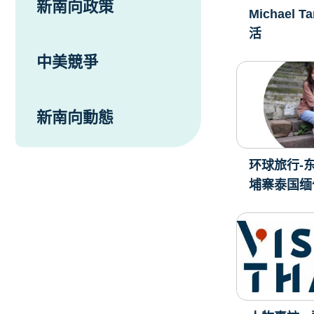
新南向政策
Michael
活
中美競爭
新南向動態
环球旅行-
埔寨泰国缅