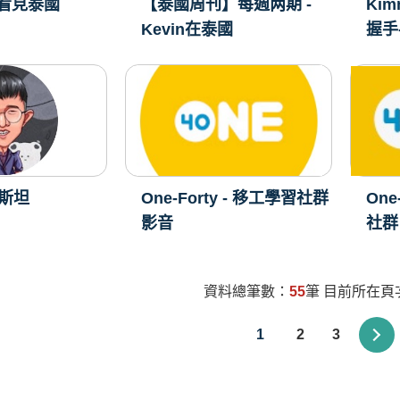
 看見泰國
【泰國周刊】每週两期 -
Kim
Kevin在泰國
握手
斯坦
One-Forty - 移工學習社群
One
影音
社群
資料總筆數：
55
筆 目前所在頁
1
2
3