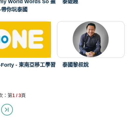
my World Words So 握
泰遊趣
-帶你玩泰國
-Forty - 東南亞移工學習
泰國黎叔說
次：第
1 / 3
頁