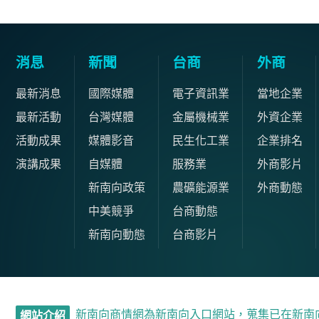
消息
新聞
台商
外商
最新消息
國際媒體
電子資訊業
當地企業
最新活動
台灣媒體
金屬機械業
外資企業
活動成果
媒體影音
民生化工業
企業排名
演講成果
自媒體
服務業
外商影片
新南向政策
農礦能源業
外商動態
中美競爭
台商動態
新南向動態
台商影片
新南向商情網為新南向入口網站，蒐集已在新南
網站介紹