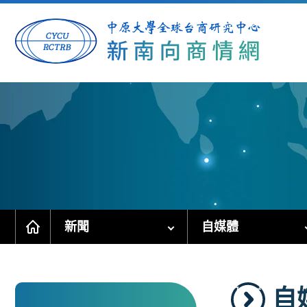
跳
到
主
要
內
容
區
塊
新聞
自媒體
自