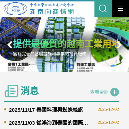
中
跳
原
到
大
主
學
要
全
內
球
容
台
區
商
塊
研
究
中
心-
新
南
One-Forty 關注東南亞移工教
清真產業深入報導及拓銷商機
大陸台商經貿網 - 大務委員會
提供最優質的越南工業用地
全台最大僑外生社群
新南向國情與商情
中原大學華語中心
新南向政策專網
向
商
情
網
育
定位為大陸台商入口網，提供豐富的兩岸經貿資訊
擁有完善的基礎設施和專業的投資服務
連結台灣與東南亞的人才平台
洞察新市場‣掌握新商機‣立足新世局
Mandarin Learning Center in CYCU
讓移工在台灣的跨國旅程持續學習
消息
查看全部
2025-12-02
2025/11/17 泰國料理與蜘蛛絲旗
2025-12-02
2025/11/03 從鴻海到泰國的國際貿