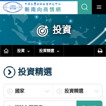
跳
到
主
要
內
容
區
塊
投資
投資
投資精選
投資精選