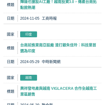
輝達也搶設AI工廠！越南投資3.0，傳產台商拓
標題
點掀熱潮
日期
2024-11-05
工商時報
國家
印度
台商前進東南亞設廠 渣打銀朱佳玲：科技業首
標題
選為印度
日期
2024-05-29
中時新聞網
國家
越南
興祥發地產與越南 VIGLACERA 合作全越南工
標題
業區銷售