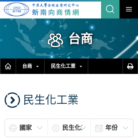
跳
縮
到
主
合
要
內
網
容
區
站
塊
搜
尋
台商
台商
民生化工業
民生化工業