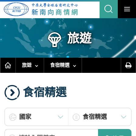
跳
到
主
要
內
容
區
塊
旅遊
旅遊
食宿精選
食宿精選