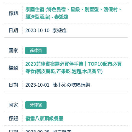
泰國住宿 (特色民宿、星級、別墅型、渡假村、
標題
經濟型酒店) - 泰遊趣
日期
2023-10-10
泰遊趣
國家
菲律賓
2023菲律賓宿霧必買伴手禮｜TOP10超市必買
標題
零食(豬皮餅乾,芒果乾,泡麵,木瓜香皂)
日期
2023-10-01
陳小沁の吃喝玩樂
國家
菲律賓
標題
宿霧八家頂級餐廳