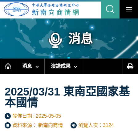
跳
到
主
要
內
容
區
塊
消息
消息
演講成果
2025/03/31 東南亞國家基
本國情
發佈日期 : 2025-05-05
資料來源： 新南向商情
瀏覽人次：3124