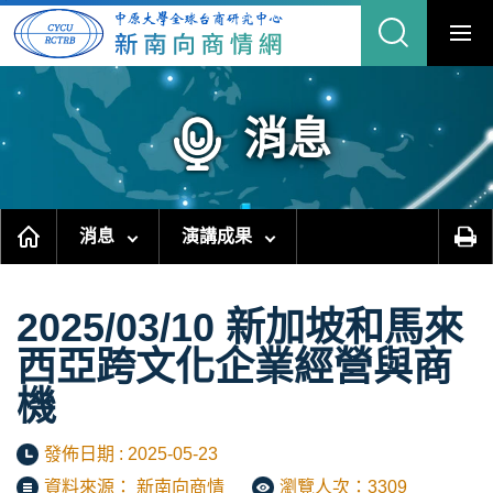
跳
到
主
要
內
容
區
塊
消息
消息
演講成果
2025/03/10 新加坡和馬來
西亞跨文化企業經營與商
機
發佈日期 : 2025-05-23
資料來源： 新南向商情
瀏覽人次：3309