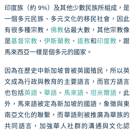
印度族（約 9%）及其他少數民族所組成，是
一個多元民族、多元文化的移民社會，因此
有很多種宗教，
佛教
佔最大數，其他宗教像
是
基督宗教
、
伊斯蘭教
、
道教
和
印度教
，跟
馬來西亞一樣是個多元的國家。
因為在歷史中新加坡曾被英國殖民，所以英
文成為行政與教育的主要語言，而官方語言
也包括
英語
、
華語
、
馬來語
、
坦米爾語
，此
外，馬來語被定為新加坡的國語，象徵與東
南亞文化的聯繫，而華語則被推廣為華族的
共同語言，加強華人社群的溝通與文化認