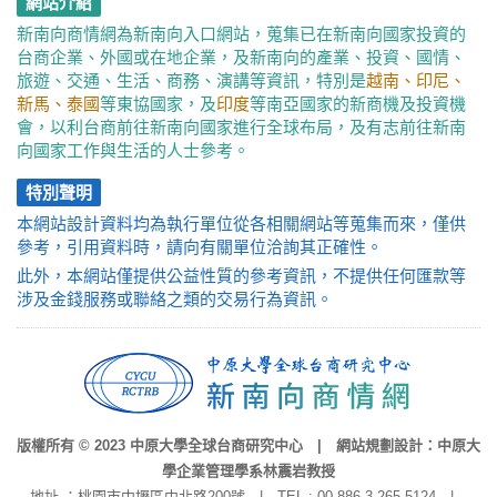
網站介紹
新南向商情網為新南向入口網站，蒐集已在新南向國家投資的
台商企業、外國或在地企業，及新南向的產業、投資、國情、
旅遊、交通、生活、商務、演講等資訊，特別是
越南、印尼、
新馬、泰國
等東協國家，及
印度
等南亞國家的新商機及投資機
會，以利台商前往新南向國家進行全球布局，及有志前往新南
向國家工作與生活的人士參考。
特別聲明
本網站設計資料均為執行單位從各相關網站等蒐集而來，僅供
參考，引用資料時，請向有關單位洽詢其正確性。
此外，本網站僅提供公益性質的參考資訊，不提供任何匯款等
涉及金錢服務或聯絡之類的交易行為資訊。
版權所有 © 2023 中原大學全球台商研究中心 | 網站規劃設計：中原大
學企業管理學系林震岩教授
地址 ：桃園市中壢區中北路200號 | TEL : 00-886-3-265-5124 |