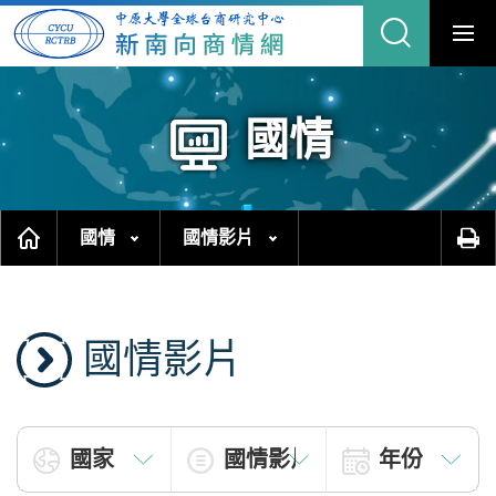
跳
縮
到
主
合
要
內
網
容
區
站
塊
搜
尋
國情
國情
國情影片
國情影片