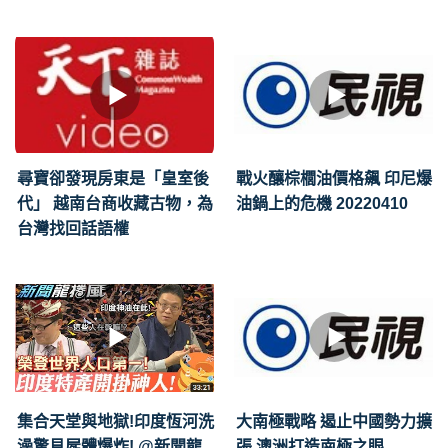
尋寶卻發現房東是「皇室後
戰火釀棕櫚油價格飆 印尼爆
代」 越南台商收藏古物，為
油鍋上的危機 20220410
台灣找回話語權
集合天堂與地獄!印度恆河洗
大南極戰略 遏止中國勢力擴
澡驚見屍體爆炸! @新聞龍
張 澳洲打造南極之眼