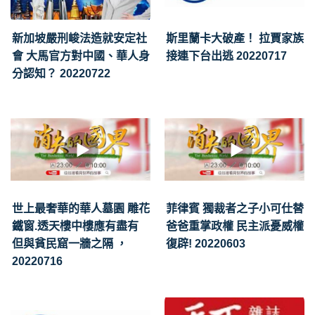
新加坡嚴刑峻法造就安定社
斯里蘭卡大破產！ 拉賈家族
會 大馬官方對中國、華人身
接連下台出逃 20220717
分認知？ 20220722
世上最奢華的華人墓園 雕花
菲律賓 獨裁者之子小可仕替
鐵窗.透天樓中樓應有盡有
爸爸重掌政權 民主派憂威權
但與貧民窟一牆之隔 ，
復辟! 20220603
20220716