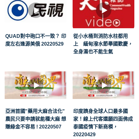
QUAD對中砲口不一致？ 印
從小水桶到消防水柱都用
度左右逢源美俄 20220529
上 緬甸潑水節舉國歡慶，
全身濕也不能生氣
亞洲首國"藥用大麻合法化"
印度躋身全球人口最多國
農民只要申請就能種大麻 想
家！線上代客還願四面佛成
賺綠金不容易 ! 20220507
泰國疫情下新商模，
20220429