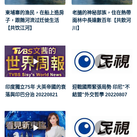
柬埔寨的渔民，在船上造房
老撾的神秘部族，住在熱帶
子，跟随河流过迁徙生活
雨林中長達數百年【共飲河
【共饮江河】
川】
印度獨立75年 大英帝國的衰
迎戰國際緊張局勢 印尼"不
落與印巴分治 20220821
結盟"外交哲學 20220807