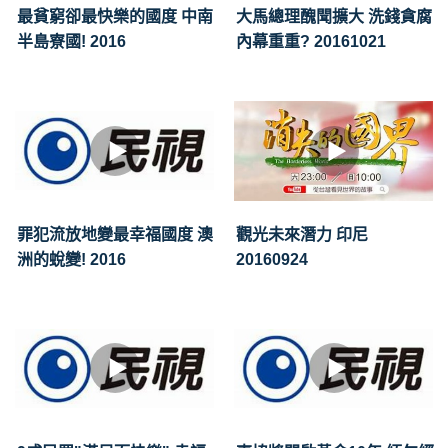
最貧窮卻最快樂的國度 中南
大馬總理醜聞擴大 洗錢貪腐
半島寮國! 2016
內幕重重? 20161021
罪犯流放地變最幸福國度 澳
觀光未來潛力 印尼
洲的蛻變! 2016
20160924