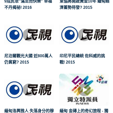
9成民眾"滿足而快樂" 幸福
東協將開啟黃金10年 緬甸經
不丹揭祕! 2016
濟蓄勢待發? 2015
尼泊爾觀光大國 近800萬人
印尼平民總統 佐科威的挑
仍貧窮? 2015
戰! 2015
緬甸洛興雅人 失落身分的穆
緬甸 金磚上的奇幻旅程 - 獨