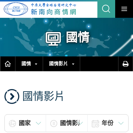
跳
縮
到
主
合
要
內
網
容
區
站
塊
搜
尋
國情
國情
國情影片
國情影片