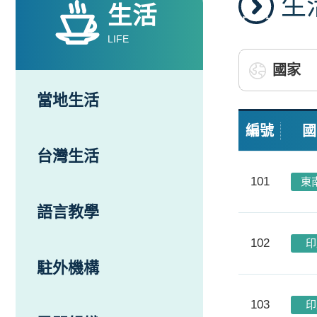
生
生活
LIFE
當地生活
編號
國
台灣生活
101
東
語言教學
102
印
駐外機構
103
印