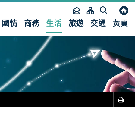
縮
合
網
國情
商務
生活
旅遊
交通
黃頁
站
搜
尋