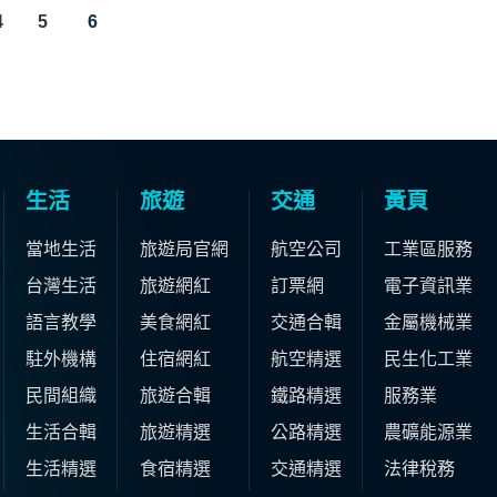
4
5
6
生活
旅遊
交通
黃頁
當地生活
旅遊局官網
航空公司
工業區服務
台灣生活
旅遊網紅
訂票網
電子資訊業
語言教學
美食網紅
交通合輯
金屬機械業
駐外機構
住宿網紅
航空精選
民生化工業
民間組織
旅遊合輯
鐵路精選
服務業
生活合輯
旅遊精選
公路精選
農礦能源業
生活精選
食宿精選
交通精選
法律稅務