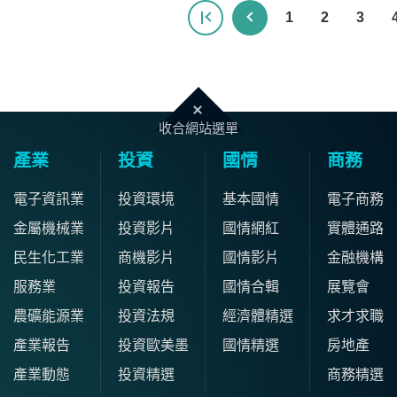
1
2
3
收合網站選單
產業
投資
國情
商務
電子資訊業
投資環境
基本國情
電子商務
金屬機械業
投資影片
國情網紅
實體通路
民生化工業
商機影片
國情影片
金融機構
服務業
投資報告
國情合輯
展覽會
農礦能源業
投資法規
經濟體精選
求才求職
產業報告
投資歐美墨
國情精選
房地產
產業動態
投資精選
商務精選