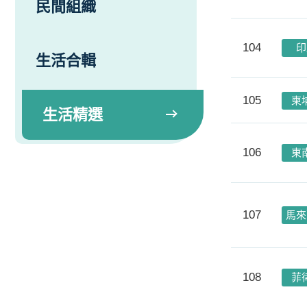
民間組織
104
印
生活合輯
105
柬
生活精選
106
東
107
馬來
108
菲