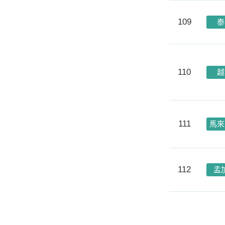
109
泰
110
越
111
馬來
112
孟