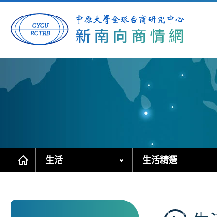
跳
到
主
要
內
容
區
塊
生活
生活精選