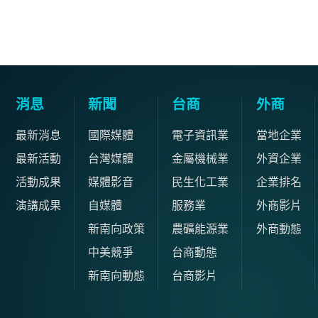
消息
新聞
台商
外商
最新消息
國際媒體
電子資訊業
當地企業
最新活動
台灣媒體
金屬機械業
外資企業
活動成果
媒體影音
民生化工業
企業排名
演講成果
自媒體
服務業
外商影片
新南向政策
農礦能源業
外商動態
中美競爭
台商動態
新南向動態
台商影片