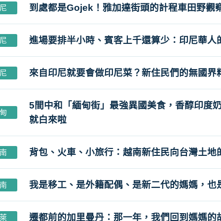
到處都是Gojek！雅加達街頭的計程車田野觀
尼
進場要排半小時、賓客上千還算少：印尼華人
尼
來自印尼就要會做印尼菜？新住民們的無國界
尼
5間中和「緬甸街」最強異國美食，香醇印度
甸
就白來啦
背包、火車、小旅行：越南新住民向台灣土地
南
我是移工、是外籍配偶、是新二代的媽媽，也
南
遷都前的加里曼丹：那一年，我們回到媽媽的
萊