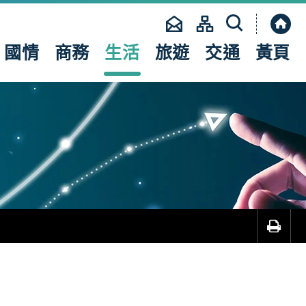
縮
合
網
國情
商務
生活
旅遊
交通
黃頁
站
搜
尋