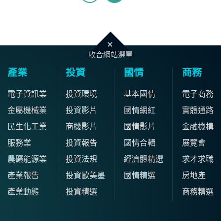
收合網站選單
產業
投資
國情
商務
電子資訊業
投資環境
基本國情
電子商務
金屬機械業
投資影片
國情網紅
實體通路
民生化工業
商機影片
國情影片
金融機構
服務業
投資報告
國情合輯
展覽會
農礦能源業
投資法規
經濟體精選
求才求職
產業報告
投資歐美墨
國情精選
房地產
產業動態
投資精選
商務精選