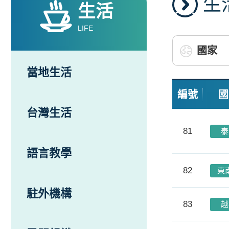
生
生活
LIFE
當地生活
編號
國
台灣生活
81
泰
語言教學
82
東
駐外機構
83
越