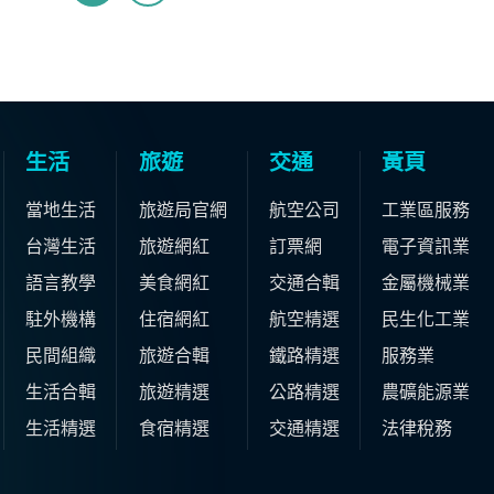
生活
旅遊
交通
黃頁
當地生活
旅遊局官網
航空公司
工業區服務
台灣生活
旅遊網紅
訂票網
電子資訊業
語言教學
美食網紅
交通合輯
金屬機械業
駐外機構
住宿網紅
航空精選
民生化工業
民間組織
旅遊合輯
鐵路精選
服務業
生活合輯
旅遊精選
公路精選
農礦能源業
生活精選
食宿精選
交通精選
法律稅務