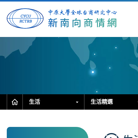
跳
到
主
要
內
容
區
塊
生活
生活精選