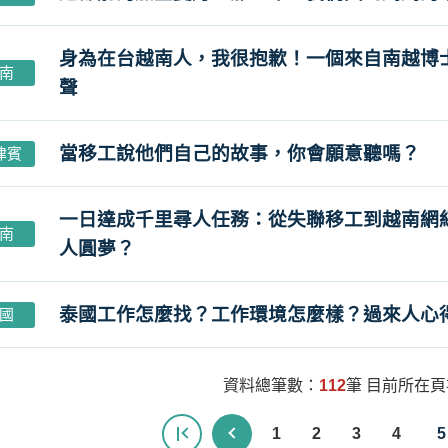
身為在台越南人，我很抱歉！一個來自南越博
南
聲
當移工說他們自己的故事，你會願意聽嗎？
律賓
一日達成千里尋人任務：從失聯移工到越南網
南
人圓夢？
泰國工作怎麼找？工作環境怎麼樣？過來人心
國
資料總筆數：
112
筆 目前所在
1
2
3
4
5