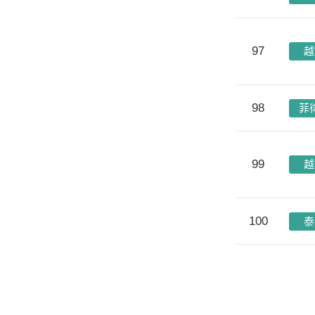
97
越
98
菲
99
越
100
泰