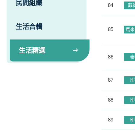
民間組織
84
菲
生活合輯
85
馬來
生活精選
86
泰
87
印
88
印
89
印