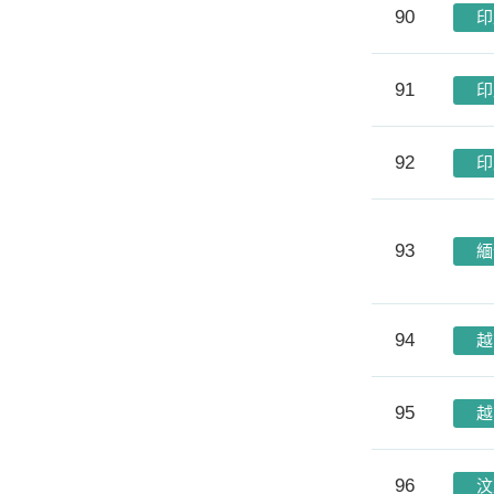
90
印
91
印
92
印
93
緬
94
越
95
越
96
汶