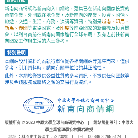
新南向商情網為新南向入口網站，蒐集已在新南向國家投資的
台商企業、外國或在地企業，及新南向的產業、投資、國情、
旅遊、交通、生活、商務、演講等資訊，特別是
越南、印尼、
新馬、泰國
等東協國家，及
印度
等南亞國家的新商機及投資機
會，以利台商前往新南向國家進行全球布局，及有志前往新南
向國家工作與生活的人士參考。
特別聲明
本網站設計資料均為執行單位從各相關網站等蒐集而來，僅供
參考，引用資料時，請向有關單位洽詢其正確性。
此外，本網站僅提供公益性質的參考資訊，不提供任何匯款等
涉及金錢服務或聯絡之類的交易行為資訊。
版權所有 © 2023 中原大學全球台商研究中心 | 網站規劃設計：中原大
學企業管理學系林震岩教授
地址 ：桃園市中壢區中北路200號 | TEL : 00-886-3-265-5124 |