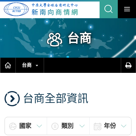
跳
縮
到
主
合
要
內
網
容
區
站
塊
搜
尋
台商
台商
台商全部資訊