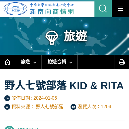
跳
到
主
要
內
容
區
塊
旅遊
旅遊
旅遊合輯
野人七號部落 KID & RITA
發佈日期 : 2024-01-06
資料來源： 野人七號部落
瀏覽人次：1204