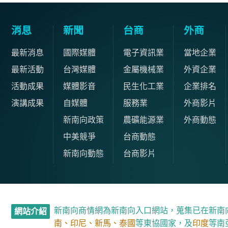
消息
新聞
台商
外商
最新消息
國際媒體
電子資訊業
當地企業
最新活動
台灣媒體
金屬機械業
外資企業
活動成果
媒體影音
民生化工業
企業排名
演講成果
自媒體
服務業
外商影片
新南向政策
農礦能源業
外商動態
中美競爭
台商動態
新南向動態
台商影片
新南向商情網為新南向入口網站，蒐集已在新南
網站介紹
南、印尼、新馬、泰國
等東協國家，及
印度
等南