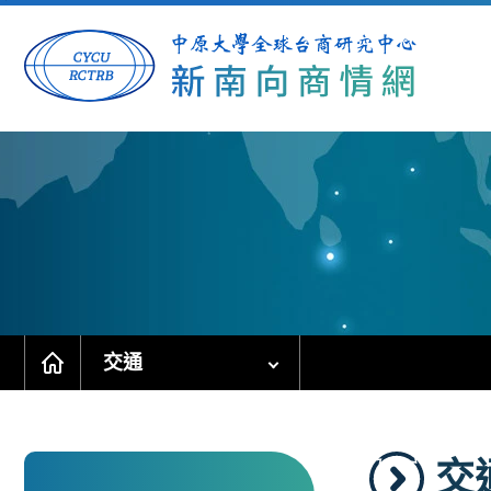
跳
到
主
要
內
容
區
塊
交通
交