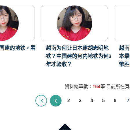
国建的地铁，看
越南为何让日本建胡志明地
越南
铁？中国建的河内地铁为何3
本最
年才验收？
惨胜
資料總筆數：
164
筆 目前所在
2
3
4
5
6
7