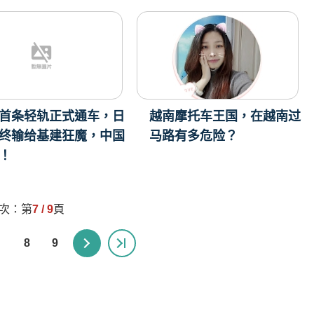
首条轻轨正式通车，日
越南摩托车王国，在越南过
终输给基建狂魔，中国
马路有多危险？
！
頁次：第
7 / 9
頁
8
9