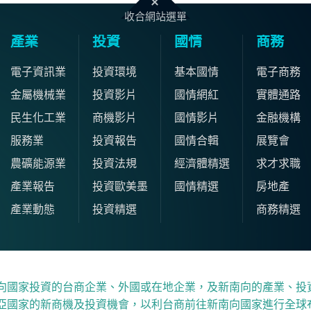
收合網站選單
產業
投資
國情
商務
電子資訊業
投資環境
基本國情
電子商務
金屬機械業
投資影片
國情網紅
實體通路
民生化工業
商機影片
國情影片
金融機構
服務業
投資報告
國情合輯
展覽會
農礦能源業
投資法規
經濟體精選
求才求職
產業報告
投資歐美墨
國情精選
房地產
產業動態
投資精選
商務精選
向國家投資的台商企業、外國或在地企業，及新南向的產業、投
亞國家的新商機及投資機會，以利台商前往新南向國家進行全球