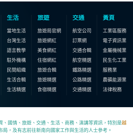
生活
旅遊
交通
黃頁
當地生活
旅遊局官網
航空公司
工業區服務
台灣生活
旅遊網紅
訂票網
電子資訊業
語言教學
美食網紅
交通合輯
金屬機械業
駐外機構
住宿網紅
航空精選
民生化工業
民間組織
旅遊合輯
鐵路精選
服務業
生活合輯
旅遊精選
公路精選
農礦能源業
生活精選
食宿精選
交通精選
法律稅務
資、國情、旅遊、交通、生活、商務、演講等資訊，特別是
越
布局，及有志前往新南向國家工作與生活的人士參考。