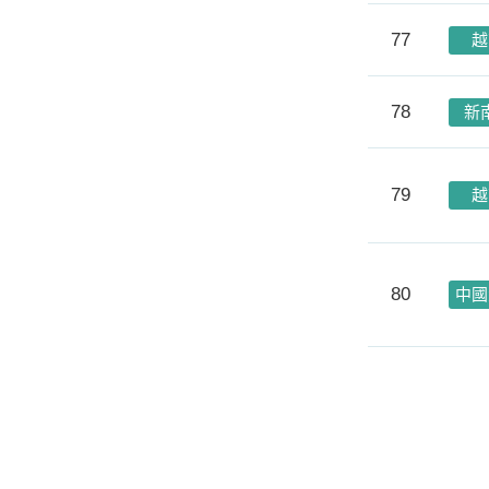
77
越
78
新
79
越
80
中國