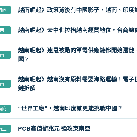
越南崛起》政策背後有中國影子，越南、印度
南向
越南崛起》去中化拉抬越南經貿地位，台商總
南
越南崛起》連最被動的筆電供應鏈都開始遷徙
南
國？
越南崛起》越南沒有原料需要海路運輸！電子
南
鍵拆解
“世界工廠”，越南印度誰更能挑戰中國？
南向
PCB產值衝兆元 強攻東南亞
南亞