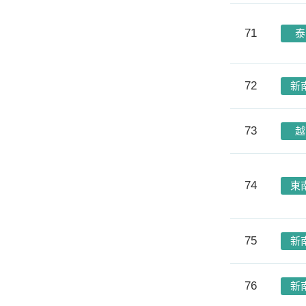
71
泰
72
新
73
越
74
東
75
新
76
新