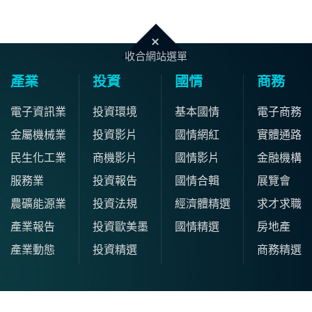
收合網站選單
產業
投資
國情
商務
電子資訊業
投資環境
基本國情
電子商務
金屬機械業
投資影片
國情網紅
實體通路
民生化工業
商機影片
國情影片
金融機構
服務業
投資報告
國情合輯
展覽會
農礦能源業
投資法規
經濟體精選
求才求職
產業報告
投資歐美墨
國情精選
房地產
產業動態
投資精選
商務精選