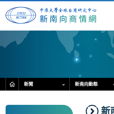
跳
到
主
要
內
容
區
塊
新聞
新南向動態
新