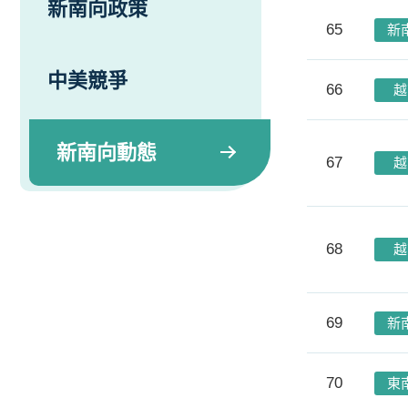
新南向政策
65
新
中美競爭
66
越
新南向動態
67
越
68
越
69
新
70
東