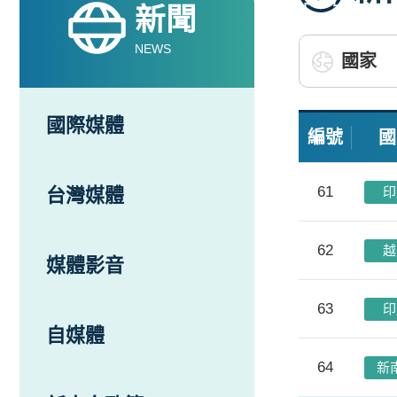
新聞
NEWS
國際媒體
編號
國
61
台灣媒體
印
62
越
媒體影音
63
印
自媒體
64
新