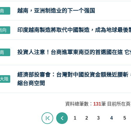
越南，亚洲制造业的下一个强国
南
印度越南製造將取代中國製造，成為地球最後
南向
投資人注意！台商進軍東南亞的首選國在這 
南
經濟部投審會：台灣對中國投資金額幾近腰斬
大陸
縮台商空間
資料總筆數：
131
筆 目前所在
1
2
3
4
5