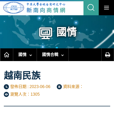
跳
到
主
要
內
容
區
塊
國情
國情
國情合輯
越南民族
發佈日期 : 2023-06-06
資料來源：
瀏覽人次：1305