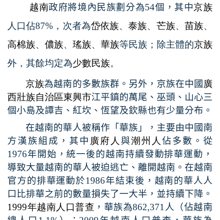
越南
政府將境內民族劃分為
54
個，其中
京族
人口佔
87%
，次者為
岱依族
、
泰族
、
芒族
、
苗族
、
高棉族
、
儂族
、
瑤族
、
華族
等民族；除主體的
京族
外，其餘均定為
少數民族
。
京族
為越南的多數族群。另外，京族在中國
廣
西壯族自治區
東興市
江平鎮的萬尾、巫頭、山心三
個小島及譚吉、紅坎、恆望及欽縣也有少量分布。
在越南的華人被稱作「華族」，主要由中國南
方漢族組成，其中
廣府人
與
潮州人
佔多數。從
1976
年開始，統一後的越南持續發動排華運動，
導致大量越南的華人被迫逃亡、離開越南。在越南
官方的排華運動於
1986
年結束後，越南的華人人
口比排華之前的數量損失了一大半，並持續下降。
1999
年越南人口普查
，華族為
862,371
人（佔越南