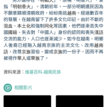
另外還存在「
明鄉人
」，原稱「明香人」，意
指「
明朝
香火
」。清朝初年，一部分明朝遺民因為
不願意歸順清朝政府，紛紛南逃
越南
。經過數百年
的發展，在越南留下了許多文化印記。由於不斷的
混血
、
本土化
和強制
同化
等因素，他們逐漸丟失中
國
國籍
、失去對「中國人」身份的認同和喪失
漢語
交流的能力，人口也逐漸減少。如今在越南，明鄉
人後裔已經融入越南京族的主流文化、改用
越南
語
，改尊
京族
習俗，變成
京族
的一份子，因而不再
被視作
華人
或
華族
了。
資料來源：
維基百科-越南民族
相關影片