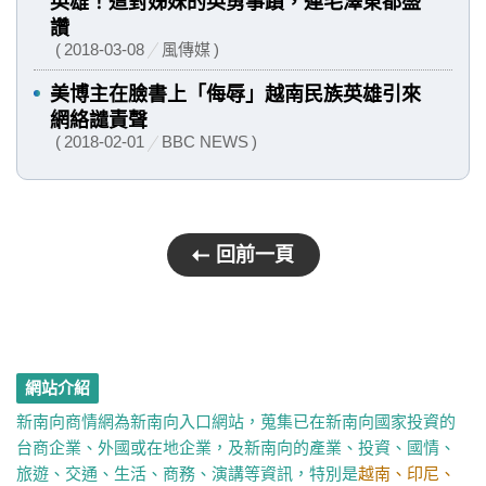
英雄！這對姊妹的英勇事蹟，連毛澤東都盛
讚
2018-03-08
風傳媒
美博主在臉書上「侮辱」越南民族英雄引來
網絡譴責聲
2018-02-01
BBC NEWS
回前一頁
網站介紹
新南向商情網為新南向入口網站，蒐集已在新南向國家投資的
台商企業、外國或在地企業，及新南向的產業、投資、國情、
旅遊、交通、生活、商務、演講等資訊，特別是
越南、印尼、