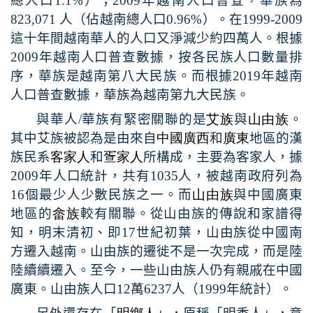
總人口
1.1%
）；
2009
年越南人口普查，華族為
823,071
人（佔越南總人口
0.96%
）。在
1999-2009
這十年間越南華人的人口又淨減少約四萬人。根據
2009
年越南人口普查數據，按各民族人口數量排
序，華族是越南第八大民族。而根據
2019
年越南
人口普查數據，華族為越南第九大民族。
與華人
/
華族有緊密關聯的是
艾族
與
山由族
。
其中艾族被認為是由來自
中國
廣西
和
廣東
地區的漢
族民系
客家人
和
疍家人
所構成，主要為客家人，據
2009
年人口統計，共有
1035
人，被越南政府列為
16
個最少人少數民族之一。而
山由族
與中國廣東
地區的
畲族
較有關聯。從山由族的傳說和家譜得
知，明末清初、即
17
世紀初葉，山由族從中國南
方遷入越南。山由族的遷徙不是一次完成，而是陸
陸續續遷入。至今，一些山由族人仍有親戚在中國
廣東。山由族人口
12
萬
6237
人（
1999
年統計）。