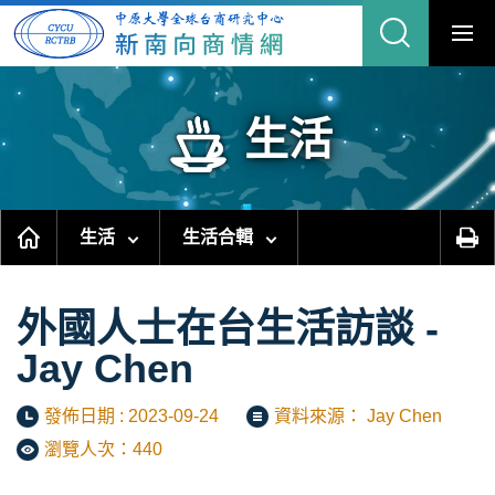
跳
到
主
要
內
容
區
塊
生活
生活
生活合輯
外國人士在台生活訪談 -
Jay Chen
發佈日期 : 2023-09-24
資料來源： Jay Chen
瀏覽人次：440