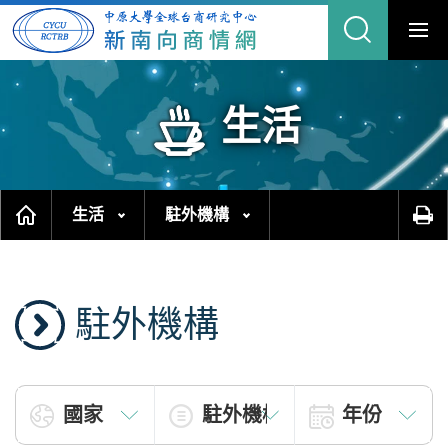
跳
縮
到
主
合
要
內
網
容
區
站
塊
搜
尋
生活
生活
駐外機構
駐外機構