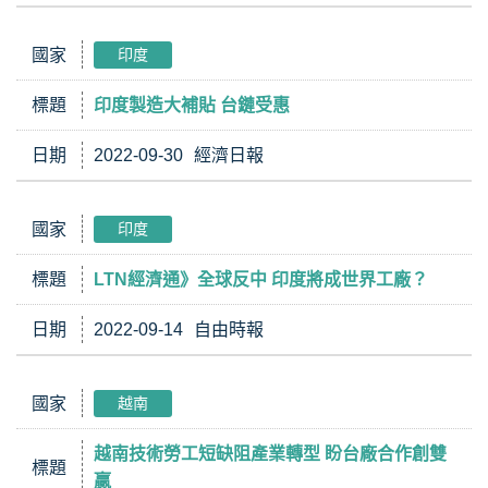
國家
印度
標題
印度製造大補貼 台鏈受惠
日期
2022-09-30
經濟日報
國家
印度
標題
LTN經濟通》全球反中 印度將成世界工廠？
日期
2022-09-14
自由時報
國家
越南
越南技術勞工短缺阻產業轉型 盼台廠合作創雙
標題
贏