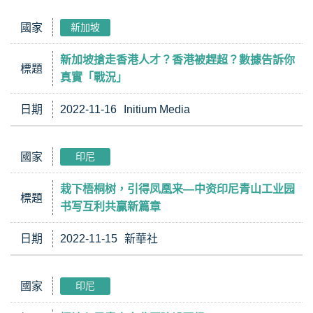
國家
新加坡
新加坡搶走香港人才？香港被趕超？數據告訴你
標題
真實「戰況」
日期
2022-11-16
Initium Media
國家
印尼
栽下梧桐树，引得凤凰来—中资印尼青山工业园
標題
书写互利共赢新篇章
日期
2022-11-15
新華社
國家
印尼