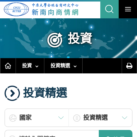
跳
到
主
要
內
容
區
塊
投資
投資
投資精選
投資精選