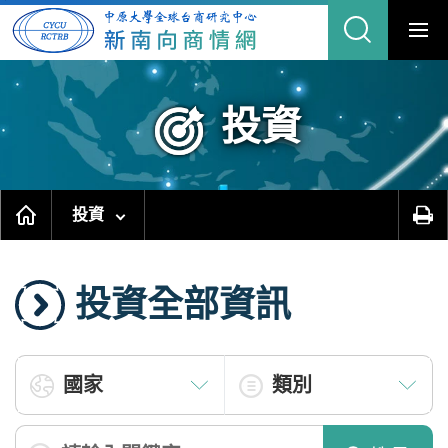
跳
到
主
要
內
容
區
塊
投資
投資
投資全部資訊