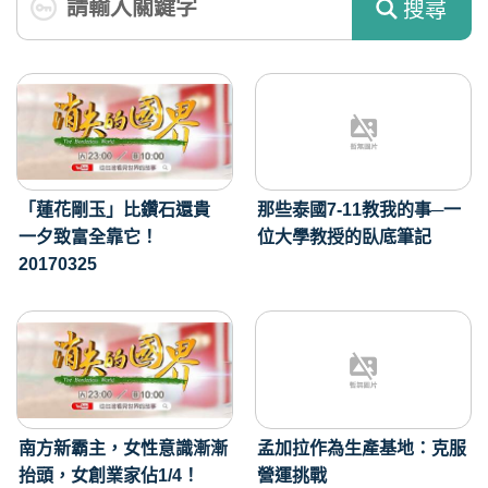
搜尋
「蓮花剛玉」比鑽石還貴
那些泰國7-11教我的事─一
一夕致富全靠它！
位大學教授的臥底筆記
20170325
南方新霸主，女性意識漸漸
孟加拉作為生產基地：克服
抬頭，女創業家佔1/4！
營運挑戰