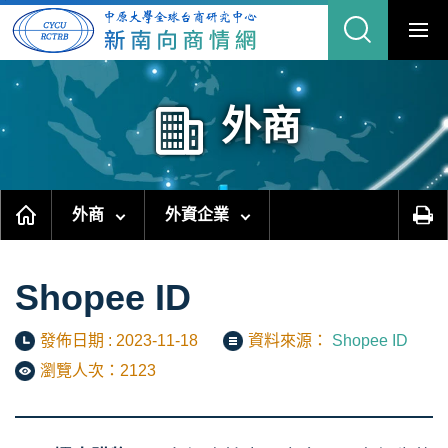
跳
到
主
要
內
容
區
塊
外商
外商
外資企業
Shopee ID
發佈日期 : 2023-11-18
資料來源：
Shopee ID
瀏覽人次：2123