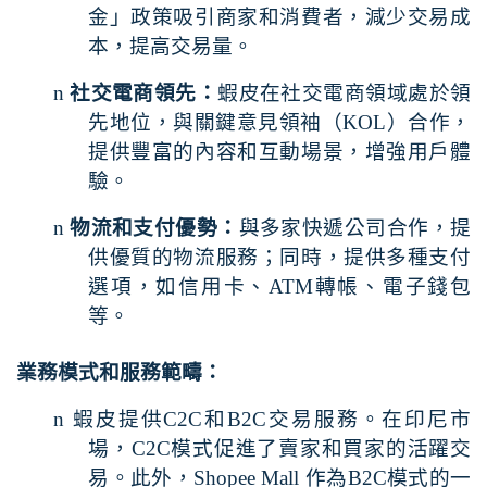
金」政策吸引商家和消費者，減少交易成
本，提高交易量。
n
社交電商領先：
蝦皮在社交電商領域處於領
先地位，與關鍵意見領袖（
KOL
）合作，
提供豐富的內容和互動場景，增強用戶體
驗。
n
物流和支付優勢：
與多家快遞公司合作，提
供優質的物流服務；同時，提供多種支付
選項，如信用卡、
ATM
轉帳、電子錢包
等。
業務模式和服務範疇：
n
蝦皮提供
C2C
和
B2C
交易服務。在印尼市
場，
C2C
模式促進了賣家和買家的活躍交
易。此外，
Shopee Mall
作為
B2C
模式的一