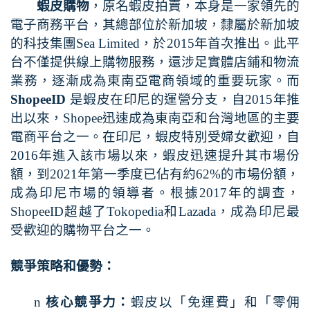
蝦皮購物
，原名蝦皮拍賣，本身是一家領先的
電子商務平台，其總部位於新加坡，隸屬於新加坡
的科技集團
Sea Limited
，於
2015
年首次推出。此平
台不僅提供線上購物服務，還涉足實體店鋪和物流
業務，逐漸成為東南亞電商領域的重要玩家。而
ShopeeID
是蝦皮在印尼的運營分支，自
2015
年推
出以來，
Shopee
迅速成為東南亞和台灣地區的主要
電商平台之一。
在印尼，蝦皮特別受婦女歡迎，自
2016
年進入該市場以來，蝦皮迅速提升其市場份
額，到
2021
年第一季度已佔有約
62%
的市場份額，
成為印尼市場的領導者。根據
2017
年的調查，
ShopeeID
超越了
Tokopedia
和
Lazada
，成為印尼最
受歡迎的購物平台之一。
競爭策略和優勢：
n
核心競爭力：
蝦皮以「免運費」和「零佣