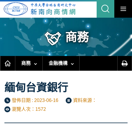
跳
到
主
要
內
容
區
塊
商務
商務
金融機構
緬甸台資銀行
發佈日期 : 2023-06-16
資料來源：
瀏覽人次：1572