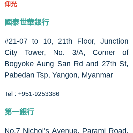
仰光
國泰世華銀行
#21-07 to 10, 21th Floor, Junction
City Tower, No. 3/A, Corner of
Bogyoke Aung San Rd and 27th St,
Pabedan Tsp, Yangon, Myanmar
Tel : +951-9253386
第一銀行
No.7 Nichol's Avenue, Parami Road,