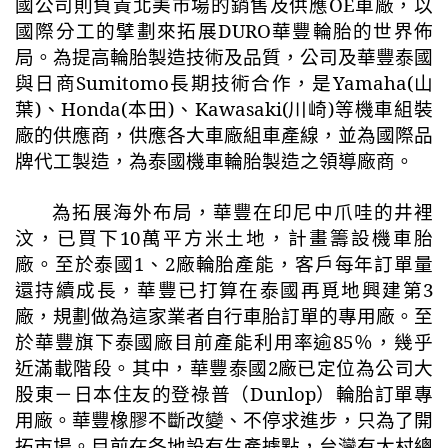
國公司則負責北美市場的銷售及供應
OE
車廠，以
國際分工的擘劃來拓展
DURO
華豐輪胎的世界佈
局。為提高輪胎製造技術及品質，公司及華豐泰國
與日商
Sumitomo
長期技術合作，是
Yamaha(
山
葉
)
、
Honda(
本田
)
、
Kawasaki(
川崎
)
等機車組裝
廠的供應商，供應各大車廠組車產線，並為國際品
牌代工製造，為泰國機車輪胎製造之領導廠商。
為拓展海外布局，華豐在印尼中爪哇的井裡
汶，已買下
10
萬平方米土地，計畫籌設機車胎
廠。至於泰國
1
、
2
廠輪胎產能，客戶每年訂單量
還持續成長，華豐已打算在泰國再覓地興建第
3
廠，規劃做為這家業者自行車胎訂單的專用廠。至
於華豐旗下泰國廠目前產能利用率逾
85
％，幾乎
近滿載階段。其中，華豐泰國
2
廠已定位為公司大
股東－日本住友的登祿普（
Dunlop
）輪胎訂單專
用廠。華豐橡膠不斷改變、不停求進步，只為了開
拓市場。目前在各地設有生產據點，台灣有大村總