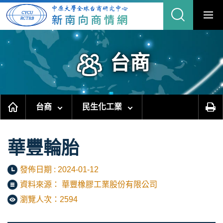
跳
到
主
要
內
容
區
塊
台商
台商
民生化工業
華豐輪胎
發佈日期 : 2024-01-12
資料來源： 華豐橡膠工業股份有限公司
瀏覽人次：2594