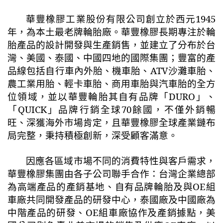
華豐橡膠工業股份有限公司創立於西元
1945
年，為本土最老牌輪胎廠。華豐橡膠長期專注於輪
胎產品的設計開發與生產銷售，並建立了分布於台
灣、美國、泰國、中國四地的國際集團；豐富的產
品線包括自行車內外胎、機車胎、
ATV
沙灘車胎、
農工業用胎、輕卡車胎、商用車胎與汽車胎的全方
位領域，並以華豐輪胎其自有品牌「
DURO
」、
「
QUICK
」品牌行銷全球
70
餘國，不僅外銷暢
旺、深獲海外市場肯定，且華豐橡膠全球產業鏈布
局完整，秉持積極創新，深受顧客滿意。
因應各區域市場不同的消費特性與客戶需求，
華豐橡膠集團由各子公司聯手合作：台灣企業總部
為高端產品的產銷基地、自有品牌輪胎及與
OE
組
車廠共同開發產品的研發中心，泰國廠及中國廠為
中階產品的研發、
OE
組車廠協作及產銷據點，美