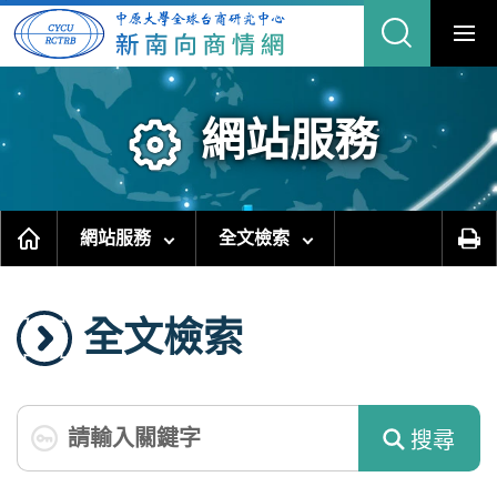
跳
到
主
要
內
容
區
塊
網站服務
網站服務
全文檢索
全文檢索
搜尋